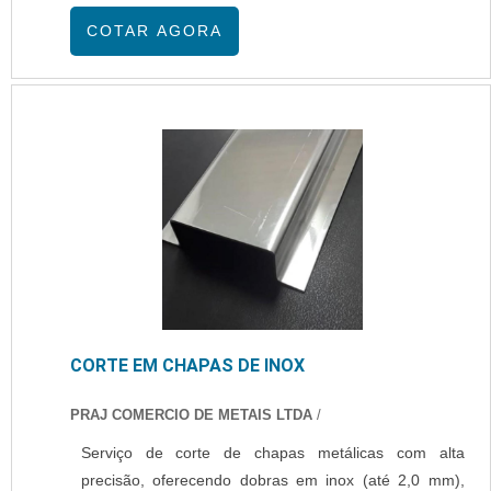
conforme a necessidade do cliente. Atendimento
COTAR AGORA
especializado, prazos ágeis e matéria-prima de alta
durabilidade.
CORTE EM CHAPAS DE INOX
PRAJ COMERCIO DE METAIS LTDA
/
Serviço de corte de chapas metálicas com alta
precisão, oferecendo dobras em inox (até 2,0 mm),