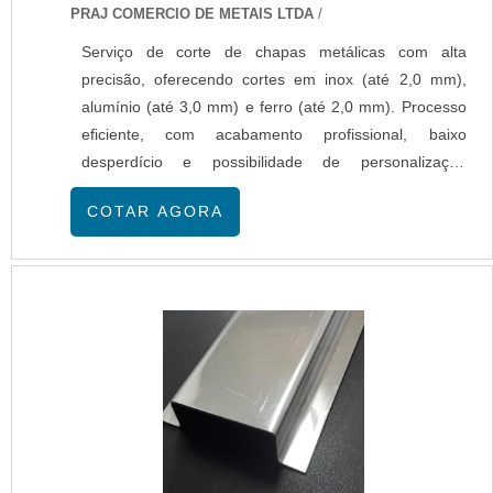
PRAJ COMERCIO DE METAIS LTDA
/
Serviço de corte de chapas metálicas com alta
precisão, oferecendo cortes em inox (até 2,0 mm),
alumínio (até 3,0 mm) e ferro (até 2,0 mm). Processo
eficiente, com acabamento profissional, baixo
desperdício e possibilidade de personalização
conforme a necessidade do cliente. Atendimento
COTAR AGORA
especializado, prazos ágeis e matéria-prima de alta
durabilidade.