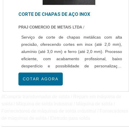
CORTE DE CHAPAS DE AÇO INOX
PRAJ COMERCIO DE METAIS LTDA
/
Serviço de corte de chapas metálicas com alta
precisão, oferecendo cortes em inox (até 2,0 mm),
alumínio (até 3,0 mm) e ferro (até 2,0 mm). Processo
eficiente, com acabamento profissional, baixo
desperdício e possibilidade de personalização
conforme a necessidade do cliente. Atendimento
COTAR AGORA
especializado, prazos ágeis e matéria-prima de alta
durabilidade.
//Comprar transformador de solda / Reparo em máquina de
solda / Máquina de solda industrial / Máquina de solda /
Fornecedores de máquinas de solda industrial / Fornecedores
de máquinas de solda / Eletrodo para solda