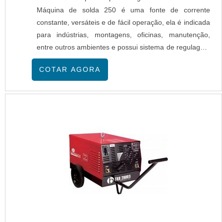
Máquina de solda 250 é uma fonte de corrente
constante, versáteis e de fácil operação, ela é indicada
para indústrias, montagens, oficinas, manutenção,
entre outros ambientes e possui sistema de regulagem
contínua de corrente através de reator saturado que
COTAR AGORA
proporciona ajuste fino adequado às necessidades do
operador. Ideal para soldas em aço carbono,
inoxidáveis e ferros fundidos e suas liga...