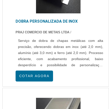
DOBRA PERSONALIZADA DE INOX
PRAJ COMERCIO DE METAIS LTDA
/
Serviço de dobra de chapas metálicas com alta
precisão, oferecendo dobras em inox (até 2,0 mm),
alumínio (até 3,0 mm) e ferro (até 2,0 mm). Processo
eficiente, com acabamento profissional, baixo
desperdício e possibilidade de personalização
conforme a necessidade do cliente. Atendimento
COTAR AGORA
especializado, prazos ágeis e matéria-prima de alta
durabilidade.