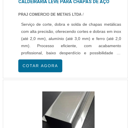
CALDEIRARIA LEVE PARA CHAPAS DE AÇO
PRAJ COMERCIO DE METAIS LTDA
/
Serviço de corte, dobra e solda de chapas metálicas
com alta precisão, oferecendo cortes e dobras em inox
(até 2,0 mm), alumínio (até 3,0 mm) e ferro (até 2,0
mm). Processo eficiente, com acabamento
profissional, baixo desperdício e possibilidade de
personalização conforme a necessidade do cliente.
COTAR AGORA
Atendimento especializado, prazos ágeis e matéria-
prima de alta durabilidade.