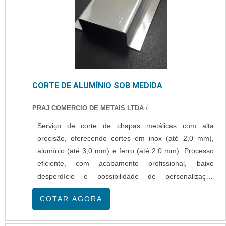
CORTE DE ALUMÍNIO SOB MEDIDA
PRAJ COMERCIO DE METAIS LTDA
/
Serviço de corte de chapas metálicas com alta
precisão, oferecendo cortes em inox (até 2,0 mm),
alumínio (até 3,0 mm) e ferro (até 2,0 mm). Processo
eficiente, com acabamento profissional, baixo
desperdício e possibilidade de personalização
conforme a necessidade do cliente. Atendimento
COTAR AGORA
especializado, prazos ágeis e matéria-prima de alta
durabilidade.