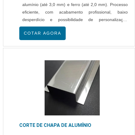
alumínio (até 3,0 mm) e ferro (até 2,0 mm). Processo
eficiente, com acabamento profissional, baixo
desperdício e possibilidade de personalização
conforme a necessidade do cliente. Atendimento
COTAR AGORA
especializado, prazos ágeis e matéria-prima de alta
durabilidade.
CORTE DE CHAPA DE ALUMÍNIO