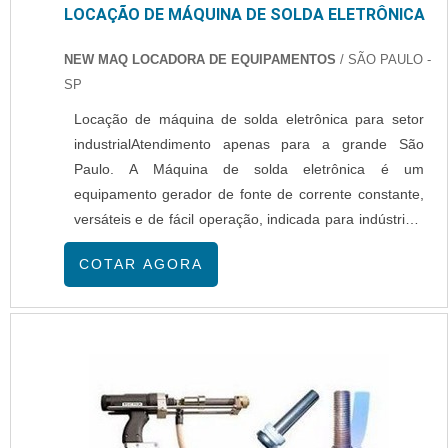
LOCAÇÃO DE MÁQUINA DE SOLDA ELETRÔNICA
NEW MAQ LOCADORA DE EQUIPAMENTOS
/ SÃO PAULO -
SP
Locação de máquina de solda eletrônica para setor
industrialAtendimento apenas para a grande São
Paulo. A Máquina de solda eletrônica é um
equipamento gerador de fonte de corrente constante,
versáteis e de fácil operação, indicada para indústrias,
manutenção, montagens, oficinas, entre outros
COTAR AGORA
ambientes diversos. Com um sistema de regulagem
contínua de corrente através de reator saturado que
proporciona ajuste fino adequado às necessidad...